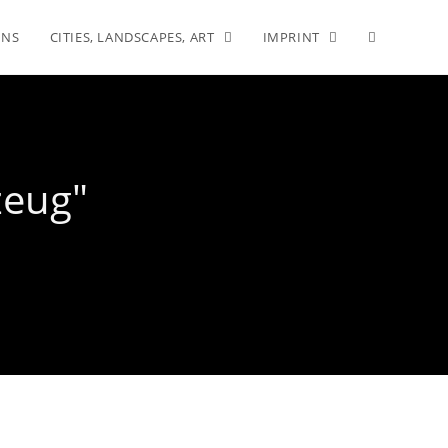
INS
CITIES, LANDSCAPES, ART
IMPRINT
zeug"