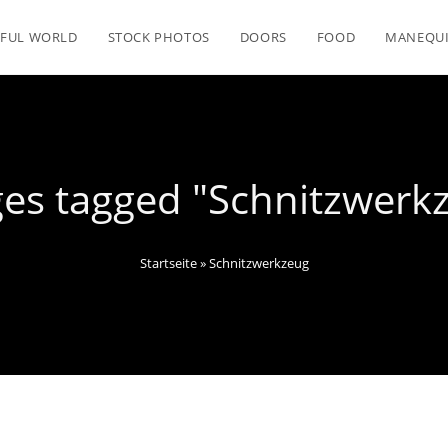
FUL WORLD
STOCK PHOTOS
DOORS
FOOD
MANEQU
es tagged "Schnitzwerk
Startseite
»
Schnitzwerkzeug